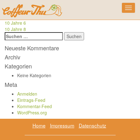
Skip
10 Jahre 7
Toggl
to
navig
content
Beitragsnavigation
10 Jahre 6
10 Jahre 8
Suchen
nach:
Neueste Kommentare
Archiv
Kategorien
Keine Kategorien
Meta
Anmelden
Eintrags-Feed
Kommentar-Feed
WordPress.org
Home
Impressum
Datenschutz