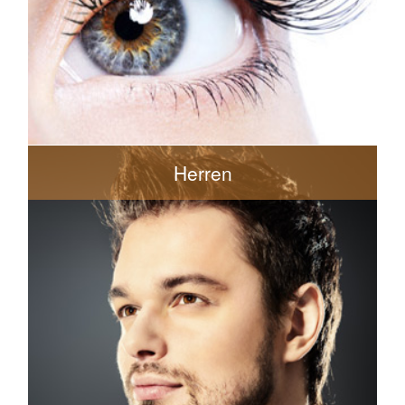
ab 30€
Wimpernauffüllung
30€
Wimpernwelle
Herren
20€
Trockenhaarschnitt (bei wenigen Haaren)
30€
Maschinenhaarschnitt
33€
Haarschnitt mit Schere
35€
Waschen, Schneiden, Frisieren
10€
Konturen nachschneiden, Haarrasieren
3€
Schnurbartschneiden
6€
Vollbartschneiden