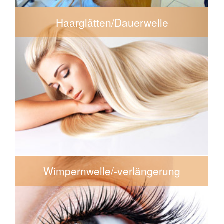
Haarglätten/Dauerwelle
ab 130€
Haarglätten
ab 125€
Alkalische Dauerwelle
ab 140€
Mild-alkalische Dauerwelle
Die Preise sind inklusive Schnitt und Frisur.
Wimpernwelle/-verlängerung
100€
Wimpernverlängerung