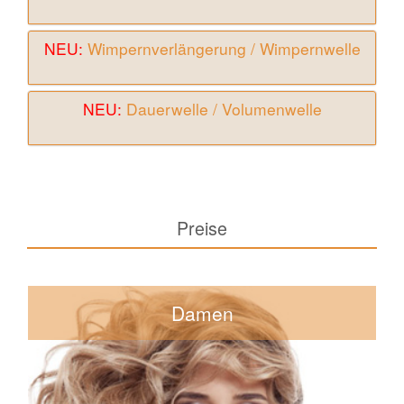
NEU:
Wimpernverlängerung / Wimpernwelle
NEU:
Dauerwelle / Volumenwelle
Preise
Damen
35€-48€
Cut & Go
55€-78€
Waschen / Schneiden / Föhnen
ab 48€
Ansatzfarbe mit ammoniakfreier Farbe