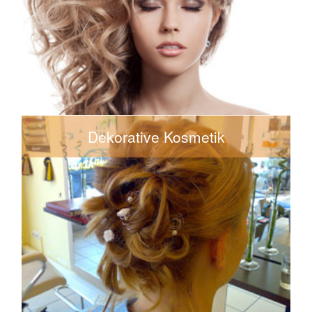
38€-78€
Ammoniakfreie Tönung
38€-75€
Pflanzentönung (bei geringem Grauanteil)
63€-95€
Pflanzenfarbe (bei stärkerem Grauanteil)
40€-88€
Oberkopfsträhnen
ab 35€
Hochsteckfrisur/Ballfrisur
Dekorative Kosmetik
8€
Augenbrauenkorrektur/-färben
14€
Wimpern färben
30€
Tages Make-up
45€
Abend- oder Brautmake-up
37€
Maniküre mit Handmassage und Klar-/Farblack
42€
French-Maniküre