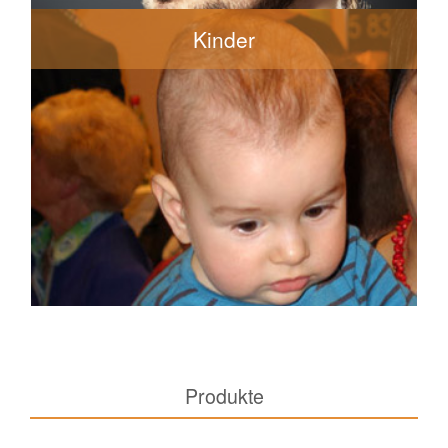
Kinder
KINDER (bis 10 Jahre)
18€
Trockenhaarschnitt/Spitzenschneiden
23€-35€
Neuer Haarschnitt mit oder ohne Waschen
35€-45€
Waschen, Schneiden, Frisieren
Produkte