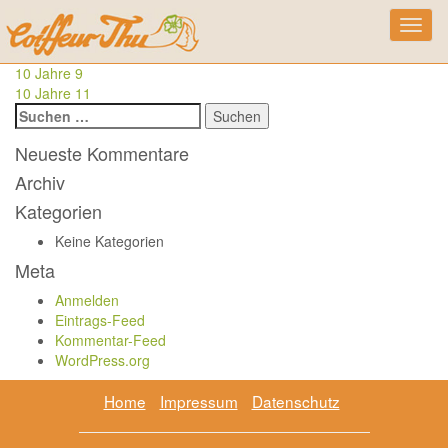
Skip
10 Jahre 10
Toggl
to
navig
content
Beitragsnavigation
10 Jahre 9
10 Jahre 11
Suchen
nach:
Neueste Kommentare
Archiv
Kategorien
Keine Kategorien
Meta
Anmelden
Eintrags-Feed
Kommentar-Feed
WordPress.org
Home
Impressum
Datenschutz